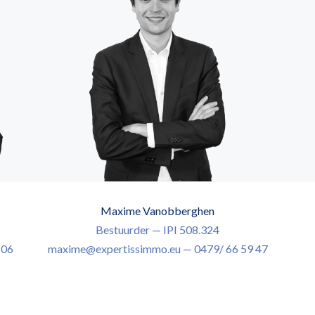
Maxime Vanobberghen
Bestuurder — IPI 508.324
 06
maxime@expertissimmo.eu — 0479/ 66 59 47