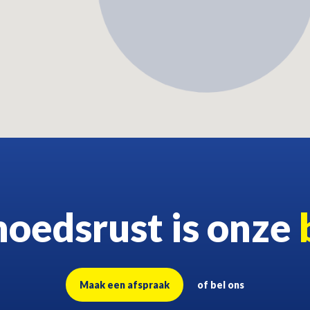
oedsrust is onze
Maak een afspraak
of bel ons