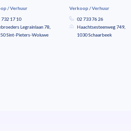
op / Verhuur
Verkoop / Verhuur
 732 17 10
02 733 76 26
broeders Legrainlaan 78,
Haachtsesteenweg 749,
50 Sint-Pieters-Woluwe
1030 Schaarbeek