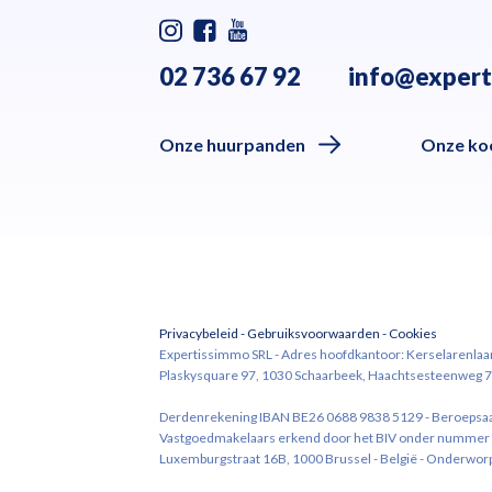
02 736 67 92
info@expert
Onze huurpanden
Onze ko
Privacybeleid
-
Gebruiksvoorwaarden
-
Cookies
Expertissimmo SRL - Adres hoofdkantoor: Kerselarenlaa
Plaskysquare 97, 1030 Schaarbeek, Haachtsesteenweg 7
Derdenrekening IBAN BE26 0688 9838 5129 - Beroepsaansp
Vastgoedmakelaars erkend door het BIV onder nummer 50
Luxemburgstraat 16B, 1000 Brussel - België - Onderworp