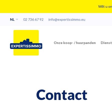
Wilt u o
NL
02 736 67 92
info@expertissimmo.eu
Onze koop- / huurpanden
Diens
Contact