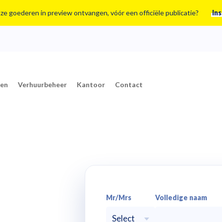
nze goederen in preview ontvangen, vóór een officiële publicatie?
Ins
ten
Verhuurbeheer
Kantoor
Contact
Mr/Mrs
Volledige naam
Select