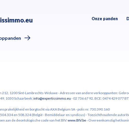
issimmo.eu
Onze panden
D
oppanden
n 212, 1200 Sint-Lambrechts-Woluwe - Adressen van andere verkooppunten: Gebroed
49, 1030 Schaarbeek;
info@expertissimmo.eu
- 02 736 67 92. BCE: 0474 429 077 
rakelijkheid en borgtocht via AXA Belgium SA - polis nr. 730.390.160
4.334 en 508.324 (België - Bemiddelaar en syndicus) - Toezichthoudende autoritei
en aan de deontologische code van het BIV:
www.BIV.be
- Overeenkomstig het konink