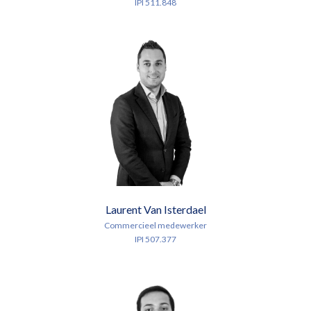
IPI 511.848
Laurent Van Isterdael
Commercieel medewerker
IPI 507.377