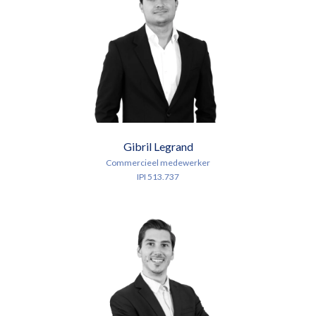
Gibril Legrand
Commercieel medewerker
IPI 513.737