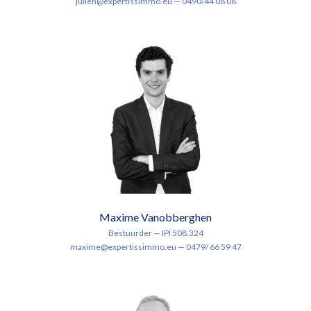
julien@expertissimmo.eu — 0490/44 08 06
Maxime Vanobberghen
Bestuurder — IPI 508.324
maxime@expertissimmo.eu — 0479/ 66 59 47