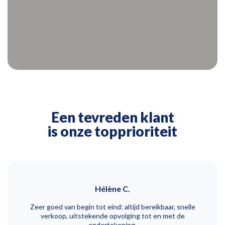
Een tevreden klant
is onze topprioriteit
Hélène C.
 in de
Zeer goed van begin tot eind: altijd bereikbaar, snelle
Ze
tage,
verkoop, uitstekende opvolging tot en met de
we
ijd.
ondertekening.
Expe