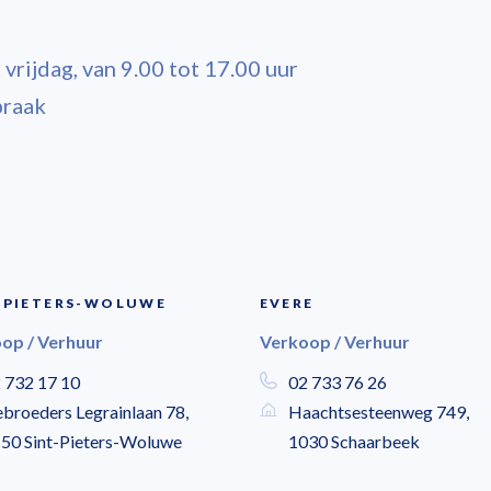
vrijdag, van 9.00 tot 17.00 uur
praak
-PIETERS-WOLUWE
EVERE
op / Verhuur
Verkoop / Verhuur
 732 17 10
02 733 76 26
broeders Legrainlaan 78,
Haachtsesteenweg 749,
50 Sint-Pieters-Woluwe
1030 Schaarbeek