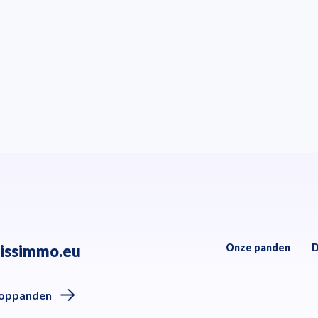
issimmo.eu
Onze panden
D
oppanden