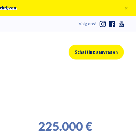
chrijven
Volg ons!
Schatting aanvragen
225.000 €