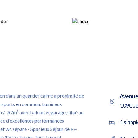
ion dans un quartier calme à proximité de
Avenue 
ransports en commun. Lumineux
1090 J
+/- 67m² avec balcon et garage, situé au
ec d'excellentes performances
1 slaa
 et wc séparé - Spacieux Séjour de +/-
 (hotte, taques, four, frigo et