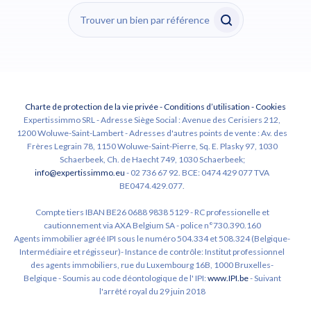
Charte de protection de la vie privée
-
Conditions d’utilisation
-
Cookies
Expertissimmo SRL - Adresse Siège Social : Avenue des Cerisiers 212,
1200 Woluwe-Saint-Lambert - Adresses d'autres points de vente : Av. des
Frères Legrain 78, 1150 Woluwe-Saint-Pierre, Sq. E. Plasky 97, 1030
Schaerbeek, Ch. de Haecht 749, 1030 Schaerbeek;
info@expertissimmo.eu
- 02 736 67 92. BCE: 0474 429 077 TVA
BE0474.429.077.
Compte tiers IBAN BE26 0688 9838 5129 - RC professionelle et
cautionnement via AXA Belgium SA - police n°730.390.160
Agents immobilier agréé IPI sous le numéro 504.334 et 508.324 (Belgique-
Intermédiaire et régisseur)- Instance de contrôle: Institut professionnel
des agents immobiliers, rue du Luxembourg 16B, 1000 Bruxelles-
Belgique - Soumis au code déontologique de l' IPI:
www.IPI.be
- Suivant
l'arrêté royal du 29 juin 2018