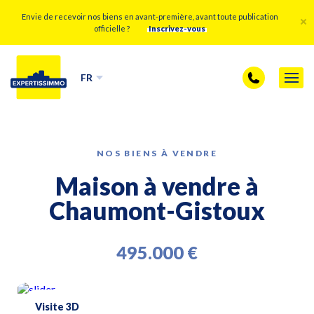
Envie de recevoir nos biens en avant-première, avant toute publication
officielle ?
Inscrivez-vous
FR
NOS BIENS À VENDRE
Maison à vendre à
Chaumont-Gistoux
495.000 €
Visite 3D