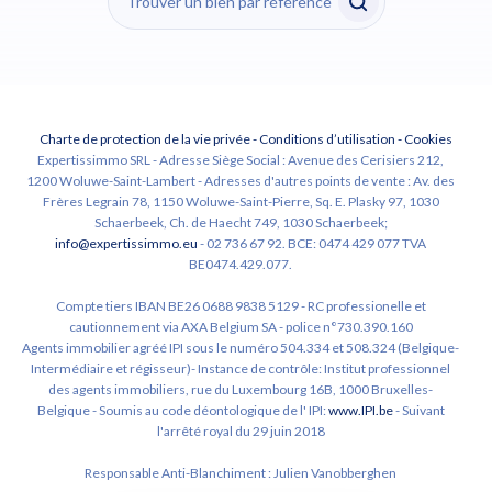
Charte de protection de la vie privée
-
Conditions d’utilisation
-
Cookies
Expertissimmo SRL - Adresse Siège Social : Avenue des Cerisiers 212,
1200 Woluwe-Saint-Lambert - Adresses d'autres points de vente : Av. des
Frères Legrain 78, 1150 Woluwe-Saint-Pierre, Sq. E. Plasky 97, 1030
Schaerbeek, Ch. de Haecht 749, 1030 Schaerbeek;
info@expertissimmo.eu
- 02 736 67 92. BCE: 0474 429 077 TVA
BE0474.429.077.
Compte tiers IBAN BE26 0688 9838 5129 - RC professionelle et
cautionnement via AXA Belgium SA - police n°730.390.160
Agents immobilier agréé IPI sous le numéro 504.334 et 508.324 (Belgique-
Intermédiaire et régisseur)- Instance de contrôle: Institut professionnel
des agents immobiliers, rue du Luxembourg 16B, 1000 Bruxelles-
Belgique - Soumis au code déontologique de l' IPI:
www.IPI.be
- Suivant
l'arrêté royal du 29 juin 2018
Responsable Anti-Blanchiment : Julien Vanobberghen