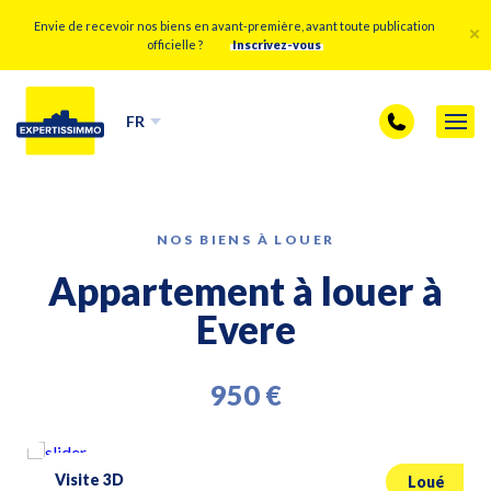
Envie de recevoir nos biens en avant-première, avant toute publication
officielle ?
Inscrivez-vous
FR
NOS BIENS À LOUER
Appartement à louer à
Evere
950 €
Visite 3D
Loué