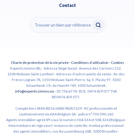
Contact
Charte de protection de la vie privée
-
Conditions d’utilisation
-
Cookies
Expertissimmo SRL - Adresse Siège Social : Avenue des Cerisiers 212,
1200 Woluwe-Saint-Lambert - Adresses d'autres points de vente : Av. des
Frères Legrain 78, 1150 Woluwe-Saint-Pierre, Sq. E. Plasky 97, 1030
Schaerbeek, Ch. de Haecht 749, 1030 Schaerbeek;
info@expertissimmo.eu
- 02 736 67 92. BCE: 0474 429 077 TVA
BE0474.429.077.
Compte tiers IBAN BE26 0688 9838 5129 - RC professionelle et
cautionnement via AXA Belgium SA - police n°730.390.160
Agents immobilier agréé IPI sous le numéro 504.334 et 508.324 (Belgique-
Intermédiaire et régisseur)- Instance de contrôle: Institut professionnel
des agents immobiliers, rue du Luxembourg 16B, 1000 Bruxelles-