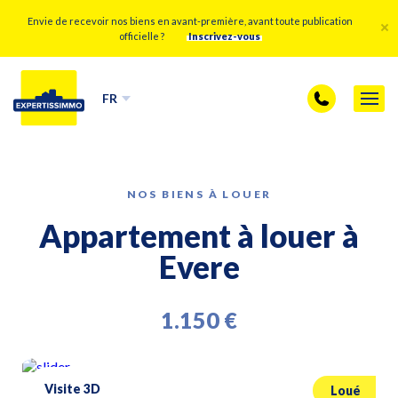
Envie de recevoir nos biens en avant-première, avant toute publication
officielle ?
Inscrivez-vous
FR
NOS BIENS À LOUER
Appartement à louer à
Evere
1.150 €
Visite 3D
Loué