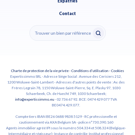
Expatriés
Contact
Charte de protection de la vie privée
-
Conditions d’utilisation
-
Cookies
Expertissimmo SRL - Adresse Siège Social : Avenue des Cerisiers 212,
1200 Woluwe-Saint-Lambert - Adresses d'autres points de vente : Av. des
Frères Legrain 78, 1150 Woluwe-Saint-Pierre, Sq. E. Plasky 97, 1030
Schaerbeek, Ch. de Haecht 749, 1030 Schaerbeek;
info@expertissimmo.eu
- 02 736 67 92. BCE: 0474 429 077 TVA
BE0474.429.077.
Compte tiers IBAN BE26 0688 9838 5129 - RC professionelle et
cautionnement via AXA Belgium SA - police n°730.390.160
Agents immobilier agréé IPI sous le numéro 504.334 et 508.324 (Belgique-
Intermédiaire et régisseur)- Instance de contrôle: Institut professionnel