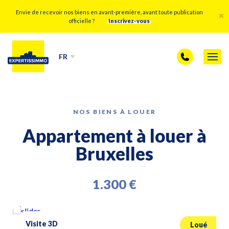
Envie de recevoir nos biens en avant-première, avant toute publication
officielle ?
Inscrivez-vous
FR
NOS BIENS À LOUER
Appartement à louer à
Bruxelles
1.300 €
Visite 3D
Loué