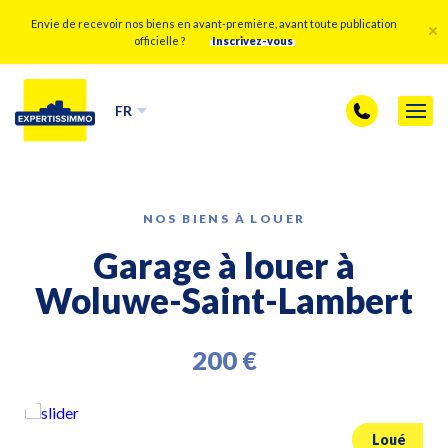
Envie de recevoir nos biens en avant-première, avant toute publication
officielle ?
Inscrivez-vous
FR
NOS BIENS À LOUER
Garage à louer à
Woluwe-Saint-Lambert
200 €
Loué