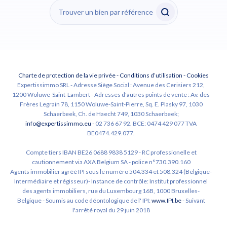
Charte de protection de la vie privée
-
Conditions d’utilisation
-
Cookies
Expertissimmo SRL - Adresse Siège Social : Avenue des Cerisiers 212,
1200 Woluwe-Saint-Lambert - Adresses d'autres points de vente : Av. des
Frères Legrain 78, 1150 Woluwe-Saint-Pierre, Sq. E. Plasky 97, 1030
Schaerbeek, Ch. de Haecht 749, 1030 Schaerbeek;
info@expertissimmo.eu
- 02 736 67 92. BCE: 0474 429 077 TVA
BE0474.429.077.
Compte tiers IBAN BE26 0688 9838 5129 - RC professionelle et
cautionnement via AXA Belgium SA - police n°730.390.160
Agents immobilier agréé IPI sous le numéro 504.334 et 508.324 (Belgique-
Intermédiaire et régisseur)- Instance de contrôle: Institut professionnel
des agents immobiliers, rue du Luxembourg 16B, 1000 Bruxelles-
Belgique - Soumis au code déontologique de l' IPI:
www.IPI.be
- Suivant
l'arrêté royal du 29 juin 2018