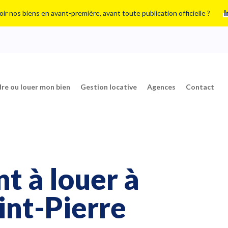
ir nos biens en avant-première, avant toute publication officielle ?
I
re ou louer mon bien
Gestion locative
Agences
Contact
 à louer à
nt-Pierre