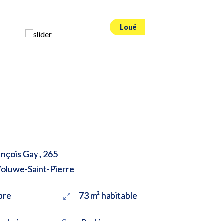
Loué
nçois Gay , 265
oluwe-Saint-Pierre
bre
73 m² habitable