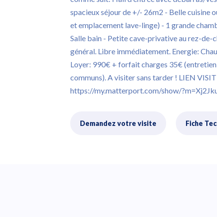
spacieux séjour de +/- 26m2 - Belle cuisine ou
et emplacement lave-linge) - 1 grande chamb
Salle bain - Petite cave-privative au rez-de
général. Libre immédiatement. Energie: Chaud
Loyer: 990€ + forfait charges 35€ (entretien 
communs). A visiter sans tarder ! LIEN VIS
https://my.matterport.com/show/?m=Xj2J
Demandez votre visite
Fiche Te