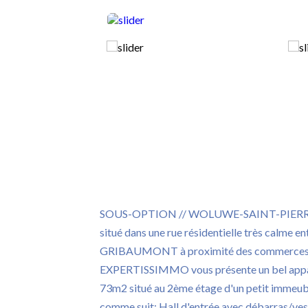
SOUS-OPTION // WOLUWE-SAINT-PIERRE (li
situé dans une rue résidentielle très calme e
GRIBAUMONT à proximité des commerces et
EXPERTISSIMMO vous présente un bel appa
73m2 situé au 2ème étage d'un petit immeubl
comme suit: Hall d'entrée avec débarras/ves