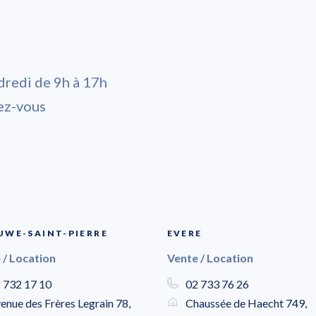
dredi de 9h à 17h
ez-vous
WE-SAINT-PIERRE
EVERE
 / Location
Vente / Location
 732 17 10
02 733 76 26
enue des Frères Legrain 78,
Chaussée de Haecht 749,