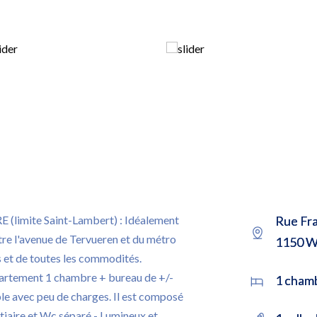
mite Saint-Lambert) : Idéalement
Rue Fra
ntre l'avenue de Tervueren et du métro
1150 W
 de toutes les commodités.
rtement 1 chambre + bureau de +/-
1 cham
e avec peu de charges. Il est composé
tiaire et Wc séparé - Lumineux et