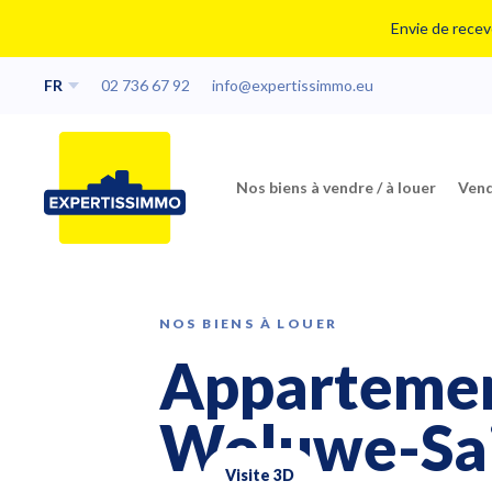
Envie de recevo
FR
02 736 67 92
info@expertissimmo.eu
Nos biens à vendre / à louer
Vend
NOS BIENS À LOUER
Appartement
Woluwe-Sai
Visite 3D