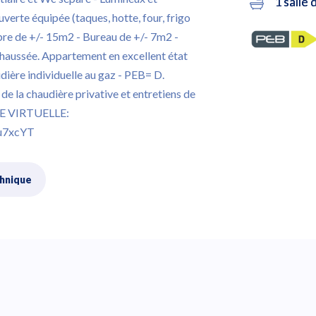
1 salle 
verte équipée (taques, hotte, four, frigo
re de +/- 15m2 - Bureau de +/- 7m2 -
-chaussée. Appartement en excellent état
ière individuelle au gaz - PEB= D.
de la chaudière privative et entretiens de
ITE VIRTUELLE:
ku7xcYT
chnique