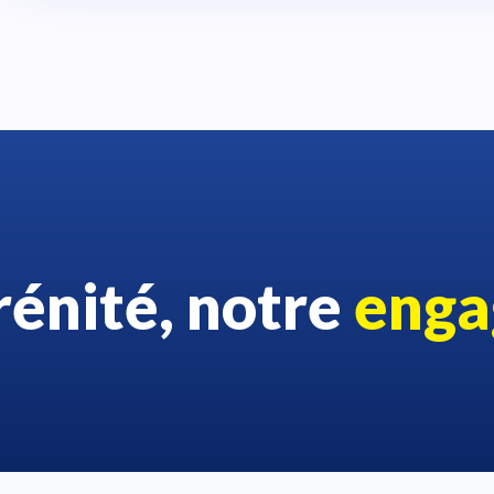
rénité, notre
enga