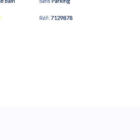
de bain
Sans
Parking
Réf:
7129878