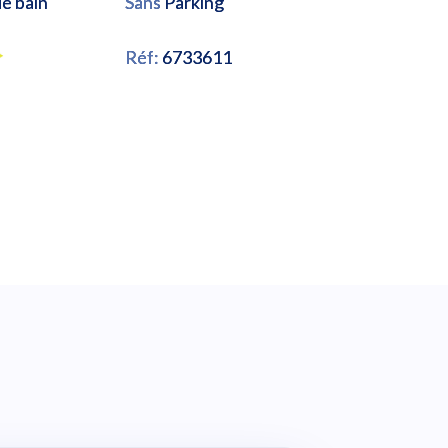
de bain
Sans
Parking
Réf:
6733611