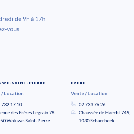
dredi de 9h à 17h
ez-vous
WE-SAINT-PIERRE
EVERE
 / Location
Vente / Location
 732 17 10
02 733 76 26
enue des Frères Legrain 78,
Chaussée de Haecht 749,
50 Woluwe-Saint-Pierre
1030 Schaerbeek