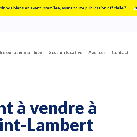
ir nos biens en avant-première, avant toute publication officielle ?
I
re ou louer mon bien
Gestion locative
Agences
Contact
t à vendre à
int-Lambert