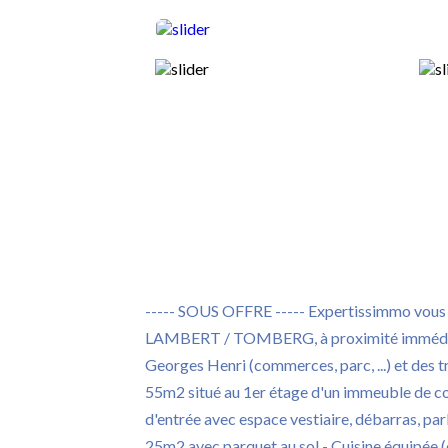
----- SOUS OFFRE ----- Expertissimmo v
LAMBERT / TOMBERG, à proximité immédia
Georges Henri (commerces, parc, ...) et des t
55m2 situé au 1er étage d'un immeuble de coi
d'entrée avec espace vestiaire, débarras, pa
25m2 avec parquet au sol - Cuisine équipée (cu