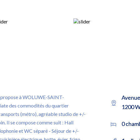
ous propose à WOLUWE-SAINT-
Avenue 
te des commodités du quartier
1200 W
ransports (métro), agréable studio de +/-
n. Il se compose comme suit : Hall
0 cham
rlophonie et WC séparé - Séjour de +/-
isinière électrique, hotte, évier, frigo,