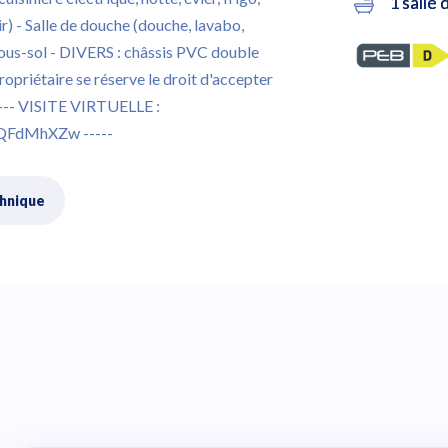
1 salle 
ir) - Salle de douche (douche, lavabo,
sous-sol - DIVERS : châssis PVC double
ropriétaire se réserve le droit d'accepter
----- VISITE VIRTUELLE :
QFdMhXZw -----
chnique