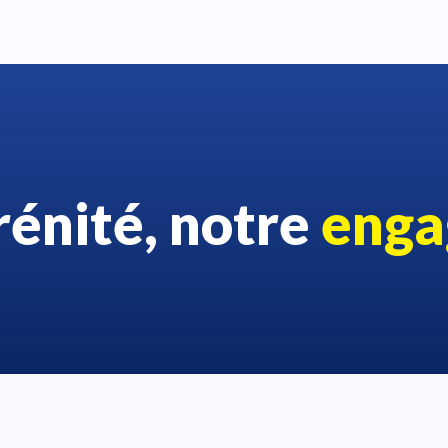
rénité, notre
enga