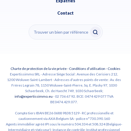
Expatriés
Contact
Charte de protection de la vie privée
-
Conditions d’utilisation
-
Cookies
Expertissimmo SRL - Adresse Siège Social : Avenue des Cerisiers 212,
1200 Woluwe-Saint-Lambert - Adresses d'autres points de vente : Av. des
Frères Legrain 78, 1150 Woluwe-Saint-Pierre, Sq. E. Plasky 97, 1030
Schaerbeek, Ch. de Haecht 749, 1030 Schaerbeek;
info@expertissimmo.eu
- 02 736 67 92. BCE: 0474 429 077 TVA
BE0474.429.077.
Compte tiers IBAN BE26 0688 9838 5129 - RC professionelle et
cautionnement via AXA Belgium SA - police n°730.390.160
Agents immobilier agréé IPI sous le numéro 504.334 et 508.324 (Belgique-
Intermédiaire et régisseur)- Instance de contrôle: Institut professionnel