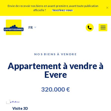
Envie de recevoir nos biens en avant-première, avant toute publication
officielle ?
Inscrivez-vous
FR
NOS BIENS À VENDRE
Appartement à vendre à
Evere
320.000 €
Visite 3D