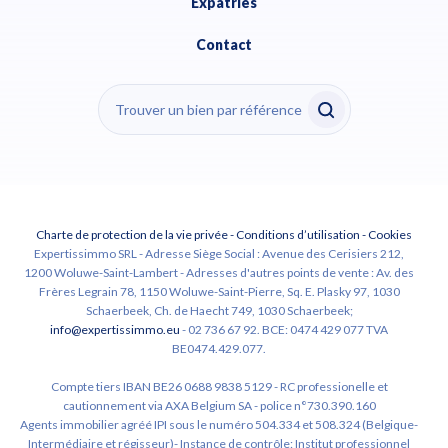
Expatriés
Contact
Charte de protection de la vie privée
-
Conditions d’utilisation
-
Cookies
Expertissimmo SRL - Adresse Siège Social : Avenue des Cerisiers 212,
1200 Woluwe-Saint-Lambert - Adresses d'autres points de vente : Av. des
Frères Legrain 78, 1150 Woluwe-Saint-Pierre, Sq. E. Plasky 97, 1030
Schaerbeek, Ch. de Haecht 749, 1030 Schaerbeek;
info@expertissimmo.eu
- 02 736 67 92. BCE: 0474 429 077 TVA
BE0474.429.077.
Compte tiers IBAN BE26 0688 9838 5129 - RC professionelle et
cautionnement via AXA Belgium SA - police n°730.390.160
Agents immobilier agréé IPI sous le numéro 504.334 et 508.324 (Belgique-
Intermédiaire et régisseur)- Instance de contrôle: Institut professionnel