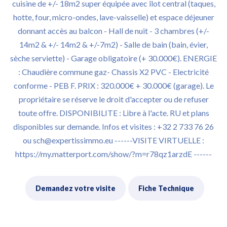
cuisine de +/- 18m2 super équipée avec îlot central (taques,
hotte, four, micro-ondes, lave-vaisselle) et espace déjeuner
donnant accès au balcon - Hall de nuit - 3 chambres (+/-
14m2 & +/- 14m2 & +/-7m2) - Salle de bain (bain, évier,
sèche serviette) - Garage obligatoire (+ 30.000€). ENERGIE
: Chaudière commune gaz- Chassis X2 PVC - Electricité
conforme - PEB F. PRIX : 320.000€ + 30.000€ (garage). Le
propriétaire se réserve le droit d'accepter ou de refuser
toute offre. DISPONIBILITE : Libre à l'acte. RU et plans
disponibles sur demande. Infos et visites : +32 2 733 76 26
ou sch@expertissimmo.eu ------VISITE VIRTUELLE :
https://my.matterport.com/show/?m=r78qz1arzdE ------
Demandez votre visite
Fiche Technique