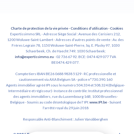
Charte de protection de la vie privée
-
Conditions d’utilisation
-
Cookies
Expertissimmo SRL - Adresse Siège Social : Avenue des Cerisiers 212,
1200 Woluwe-Saint-Lambert - Adresses d'autres points de vente : Av. des
Frères Legrain 78, 1150 Woluwe-Saint-Pierre, Sq. E. Plasky 97, 1030
Schaerbeek, Ch. de Haecht 749, 1030 Schaerbeek;
info@expertissimmo.eu
- 02 736 67 92. BCE: 0474 429 077 TVA
BE0474.429.077.
Compte tiers IBAN BE26 0688 9838 5129 - RC professionelle et
cautionnement via AXA Belgium SA - police n°730.390.160
Agents immobilier agréé IPI sous le numéro 504.334 et 508.324 (Belgique-
Intermédiaire et régisseur)- Instance de contrôle: Institut professionnel
des agents immobiliers, rue du Luxembourg 16B, 1000 Bruxelles-
Belgique - Soumis au code déontologique de l' IPI:
www.IPI.be
- Suivant
l'arrêté royal du 29 juin 2018
Responsable Anti-Blanchiment : Julien Vanobberghen