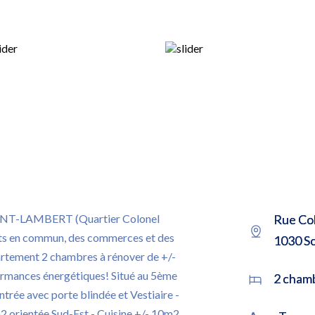
NT-LAMBERT (Quartier Colonel
Rue Col
rts en commun, des commerces et des
1030 S
artement 2 chambres à rénover de +/-
ormances énergétiques! Situé au 5ème
2 cham
trée avec porte blindée et Vestiaire -
2 orientée Sud-Est - Cuisine +/- 10m2