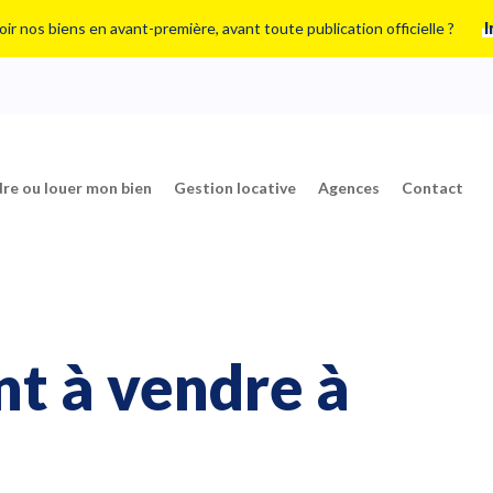
ir nos biens en avant-première, avant toute publication officielle ?
I
re ou louer mon bien
Gestion locative
Agences
Contact
t à vendre à