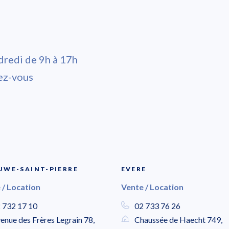
dredi de 9h à 17h
ez-vous
WE-SAINT-PIERRE
EVERE
 / Location
Vente / Location
 732 17 10
02 733 76 26
enue des Frères Legrain 78,
Chaussée de Haecht 749,