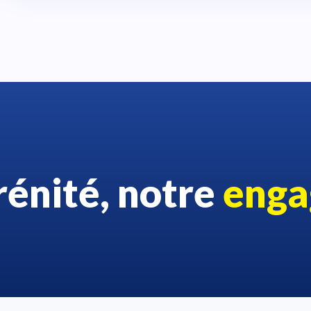
rénité, notre
enga