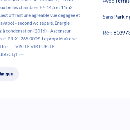
Avec
Terras
Deux belles chambres +/- 14,5 et 11m2
uest offrant une agréable vue dégagée et
Sans
Parkin
lavabo) - second wc séparé. Energie :
az à condensation (2016) - Ascenseur.
Réf:
60397
ir! PRIX : 265.000€. Le propriétaire se
offre. --- VISITE VIRTUELLE :
dbGCLj1 ---
chnique