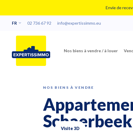
Envie de recevo
FR
02 736 67 92
info@expertissimmo.eu
Nos biens à vendre / à louer
Vend
NOS BIENS À VENDRE
Appartemen
Schaerbeek
Visite 3D