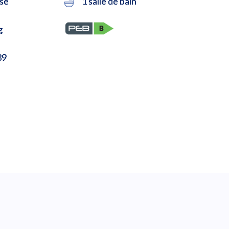
se
1 salle de bain
g
39