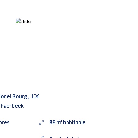
onel Bourg , 106
chaerbeek
bres
88 m² habitable