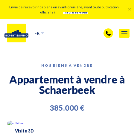
Envie de recevoir nos biens en avant-première, avant toute publication
officielle ?
Inscrivez-vous
FR
NOS BIENS À VENDRE
Appartement à vendre à
Schaerbeek
385.000 €
Visite 3D