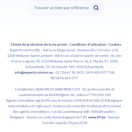
Charte de protection de la vie privée
-
Conditions d’utilisation
-
Cookies
Expertissimmo SRL - Adresse Siège Social : Avenue des Cerisiers 212,
1200 Woluwe-Saint-Lambert - Adresses d'autres points de vente : Av. des
Frères Legrain 78, 1150 Woluwe-Saint-Pierre, Sq. E. Plasky 97, 1030
Schaerbeek, Ch. de Haecht 749, 1030 Schaerbeek;
info@expertissimmo.eu
- 02 736 67 92. BCE: 0474 429 077 TVA
BE0474.429.077.
Compte tiers IBAN BE26 0688 9838 5129 - RC professionelle et
cautionnement via AXA Belgium SA - police n°730.390.160
Agents immobilier agréé IPI sous le numéro 504.334 et 508.324 (Belgique-
Intermédiaire et régisseur)- Instance de contrôle: Institut professionnel
des agents immobiliers, rue du Luxembourg 16B, 1000 Bruxelles-
Belgique - Soumis au code déontologique de l' IPI:
www.IPI.be
- Suivant
l'arrêté royal du 29 juin 2018